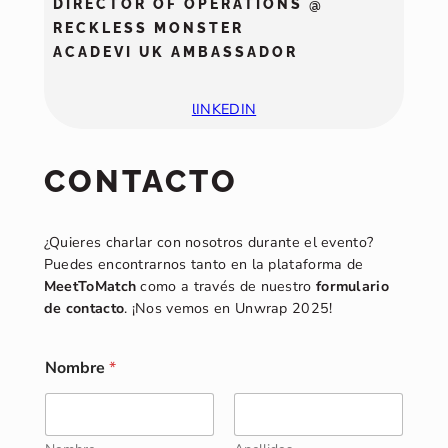
DIRECTOR OF OPERATIONS @
RECKLESS MONSTER
ACADEVI UK AMBASSADOR
lINKEDIN
CONTACTO
¿Quieres charlar con nosotros durante el evento?
Puedes encontrarnos tanto en la plataforma de
MeetToMatch
como a través de nuestro
formulario
de contacto
. ¡Nos vemos en Unwrap 2025!
N
Nombre
*
o
m
b
r