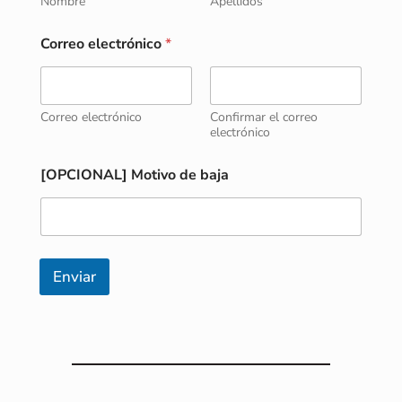
e
Nombre
Apellidos
*
M
Correo electrónico
*
o
t
i
v
Correo electrónico
Confirmar el correo
o
electrónico
[OPCIONAL] Motivo de baja
Enviar