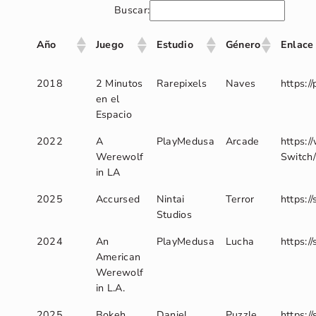
Buscar:
Año
Juego
Estudio
Género
Enlace
2018
2 Minutos
Rarepixels
Naves
https:/
en el
Espacio
2022
A
PlayMedusa
Arcade
https:
Werewolf
Switch
in LA
2025
Accursed
Nintai
Terror
https:
Studios
2024
An
PlayMedusa
Lucha
https:
American
Werewolf
in L.A.
2025
Bokeh
Daniel
Puzzle
https: