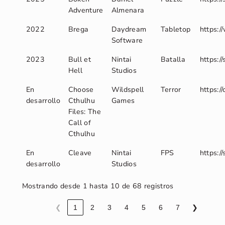
Adventure
Almenara
2022
Brega
Daydream
Tabletop
https:/
Software
2023
Bull et
Nintai
Batalla
https:
Hell
Studios
En
Choose
Wildspell
Terror
https:/
desarrollo
Cthulhu
Games
Files: The
Call of
Cthulhu
En
Cleave
Nintai
FPS
https:
desarrollo
Studios
Mostrando desde 1 hasta 10 de 68 registros
❮
1
2
3
4
5
6
7
❯