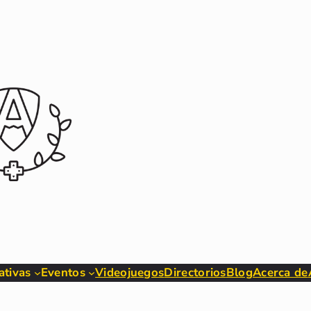
iativas
Eventos
Videojuegos
Directorios
Blog
Acerca de