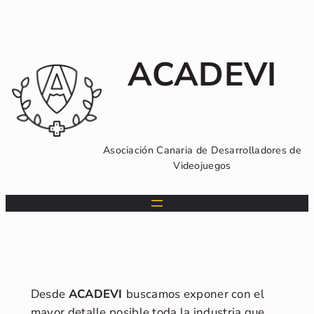
Saltar
al
contenido
ACADEVI
Asociación Canaria de Desarrolladores de
Videojuegos
Desde
ACADEVI
buscamos exponer con el
mayor detalle posible toda la industria que