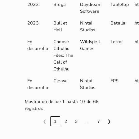
2022
Brega
Daydream
Tabletop
ht
Software
2023
Bull et
Nintai
Batalla
h
Hell
Studios
En
Choose
Wildspell
Terror
ht
desarrollo
Cthulhu
Games
Files: The
Call of
Cthulhu
En
Cleave
Nintai
FPS
h
desarrollo
Studios
Mostrando desde 1 hasta 10 de 68
registros
…
❮
1
2
3
7
❯