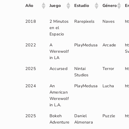
Año
Juego
Estudio
Género
E
2018
2 Minutos
Rarepixels
Naves
ht
en el
Espacio
2022
A
PlayMedusa
Arcade
h
Werewolf
S
in LA
2025
Accursed
Nintai
Terror
h
Studios
2024
An
PlayMedusa
Lucha
h
American
Werewolf
in L.A.
2025
Bokeh
Daniel
Puzzle
h
Adventure
Almenara