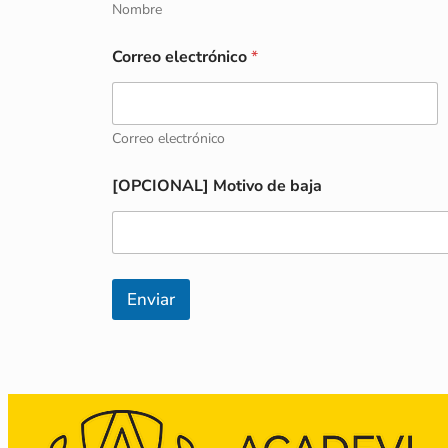
Nombre
*
Correo electrónico
*
N
o
m
b
r
Correo electrónico
e
[
[OPCIONAL] Motivo de baja
O
P
C
I
O
N
Enviar
A
L
]