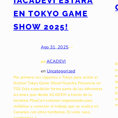
¡ACADEVI ESTARÁ
EN TOKYO GAME
SHOW 2025!
Ago 31, 2025
—
ACADEVI
por
R
e
en
Uncategorized
e
Por primera vez viajamos a Tokyo para asistir al
q
festival Tokyo Game Show! Nuestra Presencia en
a
TGS Esta expedición forma parte de las diferentes
E
acciones que desde ACADEVI a través de la
a
iniciativa PlayCan estamos organizando para
n
visibilizar y conectar el trabajo que se realiza en
Canarias con otros territorios. En este caso,
asistiremos a…