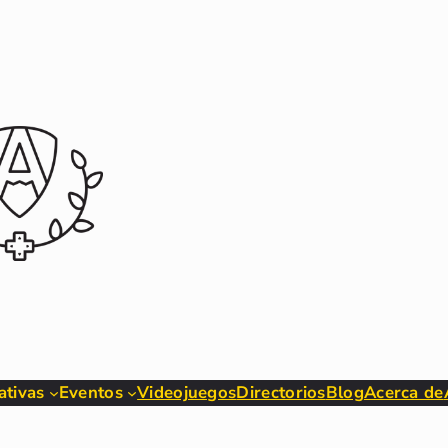
iativas
Eventos
Videojuegos
Directorios
Blog
Acerca de