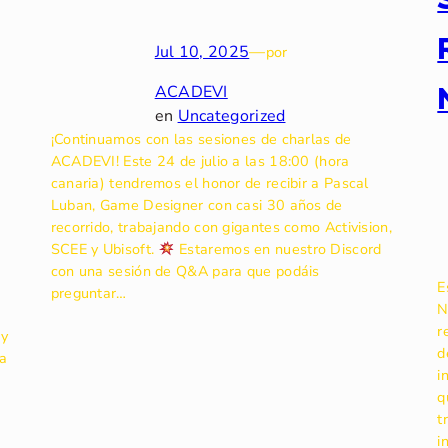
Jul 10, 2025
—
por
ACADEVI
en
Uncategorized
¡Continuamos con las sesiones de charlas de
ACADEVI! Este 24 de julio a las 18:00 (hora
canaria) tendremos el honor de recibir a Pascal
Luban, Game Designer con casi 30 años de
recorrido, trabajando con gigantes como Activision,
SCEE y Ubisoft.
Estaremos en nuestro Discord
con una sesión de Q&A para que podáis
E
preguntar…
N
r
 y
d
 a
i
q
e
t
i