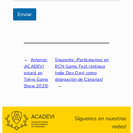
ó
n
i
Enviar
c
o
←
Anterior:
Siguiente:
¡Participamos en
¡ACADEVI
BCN Game Fest (antiguo
estará en
Indie Dev Day) como
Tokyo Game
delegación de Canarias!
Show 2025!
→
Síguenos en nuestras
redes!