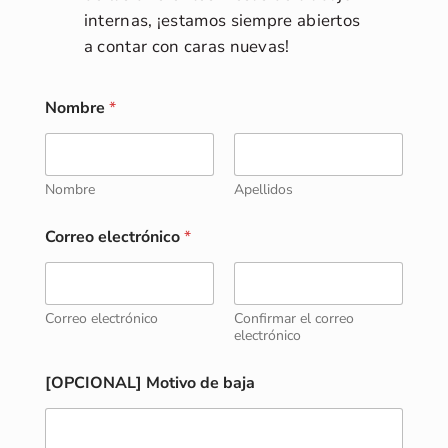
internas, ¡estamos siempre abiertos
a contar con caras nuevas!
d
Nombre
*
e
e
l
e
c
Nombre
Apellidos
t
r
Correo electrónico
*
ó
n
i
c
Correo electrónico
Confirmar el correo
o
electrónico
e
l
e
[OPCIONAL] Motivo de baja
c
t
r